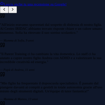
Lascia anche tu una recensione su Google!
"
All'inizio eravamo spaventati dal sospetto di dislessia di nostra figlia.
Al Centro IRIDAC abbiamo trovato risposte chiare e un calore umano
immenso. Sofia ha ritrovato il suo sorriso scolastico.
"
— Mamma di Sofia, 9 anni
"
Il Parent Training ci ha cambiato la vita domestica. Lo staff ci ha
aiutato a capire nostro figlio Andrea con ADHD e a valorizzare la sua
incredibile creatività ed energia.
"
— Papà di Andrea, 11 anni
"
Mio figlio ha frequentato il doposcuola specialistico. È passato dal
piangere davanti ai compiti a gestirli in totale autonomia grazie all'uso
mirato degli strumenti digitali. Un'équipe di tutor fantastica!
"
— Mamma di Matteo, 13 anni