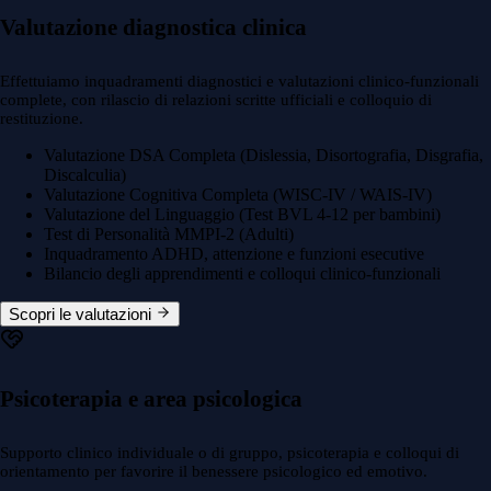
Valutazione diagnostica clinica
Effettuiamo inquadramenti diagnostici e valutazioni clinico-funzionali
complete, con rilascio di relazioni scritte ufficiali e colloquio di
restituzione.
Valutazione DSA Completa (Dislessia, Disortografia, Disgrafia,
Discalculia)
Valutazione Cognitiva Completa (WISC-IV / WAIS-IV)
Valutazione del Linguaggio (Test BVL 4-12 per bambini)
Test di Personalità MMPI-2 (Adulti)
Inquadramento ADHD, attenzione e funzioni esecutive
Bilancio degli apprendimenti e colloqui clinico-funzionali
Scopri le valutazioni
Psicoterapia e area psicologica
Supporto clinico individuale o di gruppo, psicoterapia e colloqui di
orientamento per favorire il benessere psicologico ed emotivo.