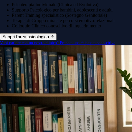
Psicoterapia Individuale (Clinica ed Evolutiva)
Supporto Psicologico per bambini, adolescenti e adulti
Parent Training specialistico (Sostegno Genitoriale)
Terapia di Gruppo mirata e percorsi emotivo-relazionali
Colloquio Clinico conoscitivo di inquadramento
Scopri l'area psicologica
Vuoi parlare con un nostro clinico? Prenota una chiamata conoscitiva