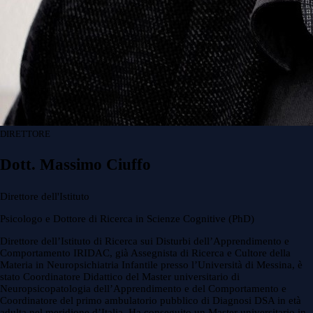
DIRETTORE
Dott. Massimo Ciuffo
Direttore dell'Istituto
Psicologo e Dottore di Ricerca in Scienze Cognitive (PhD)
Direttore dell’Istituto di Ricerca sui Disturbi dell’Apprendimento e
Comportamento IRIDAC, già Assegnista di Ricerca e Cultore della
Materia in Neuropsichiatria Infantile presso l’Università di Messina, è
stato Coordinatore Didattico del Master universitario di
Neuropsicopatologia dell’Apprendimento e del Comportamento e
Coordinatore del primo ambulatorio pubblico di Diagnosi DSA in età
adulta nel meridione d’Italia. Ha conseguito un Master universitario in