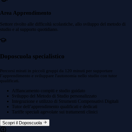
Area Apprendimento
Settore rivolto alle difficoltà scolastiche, allo sviluppo del metodo di
studio e al supporto quotidiano.
Doposcuola specialistico
Percorsi mirati in piccoli gruppi da 120 minuti per supportare
l’apprendimento e sviluppare l'autonomia nello studio con tutor
qualificati.
Affiancamento compiti e studio guidato
Sviluppo del Metodo di Studio personalizzato
Integrazione e utilizzo di Strumenti Compensativi Digitali
Tutor dell’apprendimento qualificati e dedicati
Tariffe speciali agevolate sui trattamenti clinici
Scopri il Doposcuola