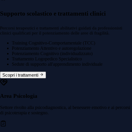
Supporto scolastico e trattamenti clinici
Percorsi terapeutici e trattamenti abilitativi guidati da professionisti
clinici qualificati per il potenziamento delle aree di fragilità.
Training Cognitivo-Comportamentale (TCC)
Potenziamento Attentivo e autoregolazione
Potenziamento Cognitivo (individualizzato)
Trattamento Logopedico Specialistico
Sedute di supporto all'apprendimento individuale
Scopri i trattamenti
Area Psicologia
Settore rivolto alla psicodiagnostica, al benessere emotivo e ai percorsi
di psicoterapia e sostegno.