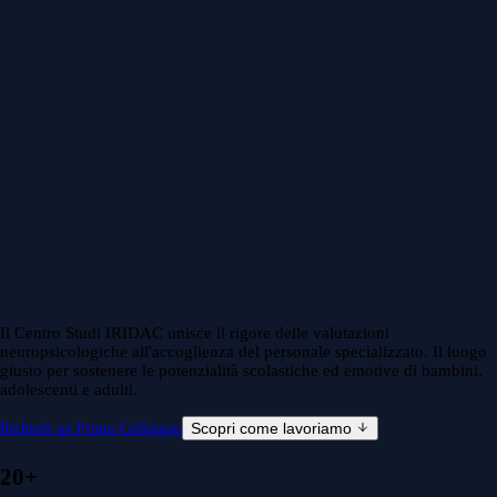
Il Centro Studi IRIDAC unisce il rigore delle valutazioni
neuropsicologiche all'accoglienza del personale specializzato. Il luogo
giusto per sostenere le potenzialità scolastiche ed emotive di bambini,
adolescenti e adulti.
Scopri come lavoriamo
Richiedi un Primo Colloquio
20+