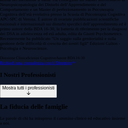
Neuropsicopatologia dei Disturbi dell’Apprendimento e del
Comportamento e un Master di perfezionamento in Psicoterapia
Cognitiva dell’età evolutiva presso la Scuola di Psicoterapia Cognitiva
APC-SPC di Verona. È autore di svariate pubblicazioni scientifiche
nazionali e internazionali sui disturbi specifici dell’apprendimento ed è
primo autore della BDA 16-30, la batteria di riferimento per la diagnosi
dei DSA in adolescenza ed età adulta, edita da Giunti Psychometrics.
Recentemente ha pubblicato "Un saggio sulla genitorialità e sulla
gestione delle difficoltà di crescita dei nostri figli" Edizioni Galton -
Psicologia e Neuroscienze.
Direzione Clinica
Scienze Cognitive
Autore BDA 16-30
Richiedi una consulenza con il Direttore
I Nostri Professionisti
Mostra tutti i professionisti
La fiducia delle famiglie
Le parole di chi ha intrapreso il cammino clinico ed educativo insieme
a noi.