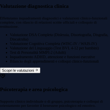
Valutazione diagnostica clinica
Effettuiamo inquadramenti diagnostici e valutazioni clinico-funzionali
complete, con rilascio di relazioni scritte ufficiali e colloquio di
restituzione.
Valutazione DSA Completa (Dislessia, Disortografia, Disgrafia,
Discalculia)
Valutazione Cognitiva Completa (WISC-IV / WAIS-IV)
Valutazione del Linguaggio (Test BVL 4-12 per bambini)
Test di Personalità MMPI-2 (Adulti)
Inquadramento ADHD, attenzione e funzioni esecutive
Bilancio degli apprendimenti e colloqui clinico-funzionali
Scopri le valutazioni
Psicoterapia e area psicologica
Supporto clinico individuale o di gruppo, psicoterapia e colloqui di
orientamento per favorire il benessere psicologico ed emotivo.