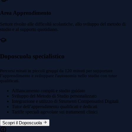
Area Apprendimento
Settore rivolto alle difficoltà scolastiche, allo sviluppo del metodo di
studio e al supporto quotidiano.
Doposcuola specialistico
Percorsi mirati in piccoli gruppi da 120 minuti per supportare
l’apprendimento e sviluppare l'autonomia nello studio con tutor
qualificati.
Affiancamento compiti e studio guidato
Sviluppo del Metodo di Studio personalizzato
Integrazione e utilizzo di Strumenti Compensativi Digitali
Tutor dell’apprendimento qualificati e dedicati
Tariffe speciali agevolate sui trattamenti clinici
Scopri il Doposcuola