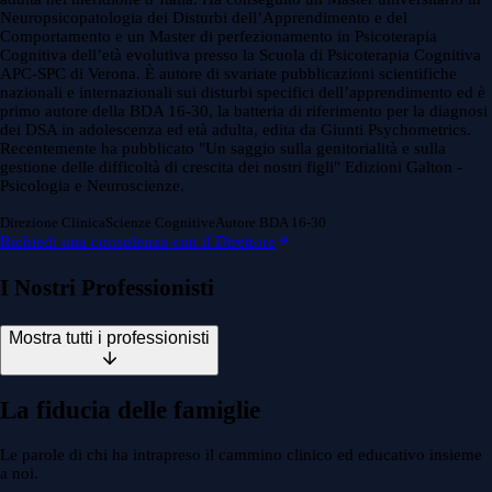
Neuropsicopatologia dei Disturbi dell’Apprendimento e del
Comportamento e un Master di perfezionamento in Psicoterapia
Cognitiva dell’età evolutiva presso la Scuola di Psicoterapia Cognitiva
APC-SPC di Verona. È autore di svariate pubblicazioni scientifiche
nazionali e internazionali sui disturbi specifici dell’apprendimento ed è
primo autore della BDA 16-30, la batteria di riferimento per la diagnosi
dei DSA in adolescenza ed età adulta, edita da Giunti Psychometrics.
Recentemente ha pubblicato "Un saggio sulla genitorialità e sulla
gestione delle difficoltà di crescita dei nostri figli" Edizioni Galton -
Psicologia e Neuroscienze.
Direzione Clinica
Scienze Cognitive
Autore BDA 16-30
Richiedi una consulenza con il Direttore
I Nostri Professionisti
Mostra tutti i professionisti
La fiducia delle famiglie
Le parole di chi ha intrapreso il cammino clinico ed educativo insieme
a noi.