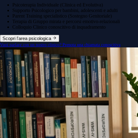
Psicoterapia Individuale (Clinica ed Evolutiva)
Supporto Psicologico per bambini, adolescenti e adulti
Parent Training specialistico (Sostegno Genitoriale)
Terapia di Gruppo mirata e percorsi emotivo-relazionali
Colloquio Clinico conoscitivo di inquadramento
Scopri l'area psicologica
Vuoi parlare con un nostro clinico? Prenota una chiamata conoscitiva