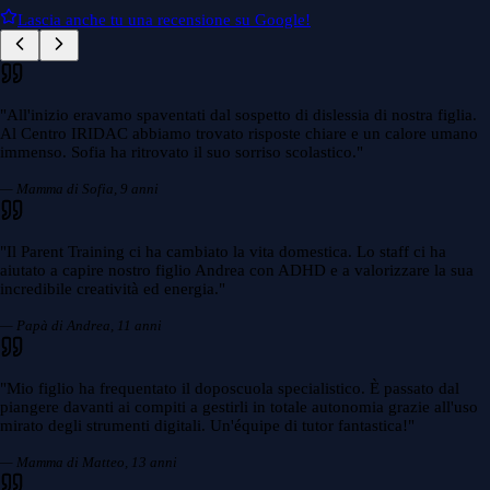
Lascia anche tu una recensione su Google!
"
All'inizio eravamo spaventati dal sospetto di dislessia di nostra figlia.
Al Centro IRIDAC abbiamo trovato risposte chiare e un calore umano
immenso. Sofia ha ritrovato il suo sorriso scolastico.
"
— Mamma di Sofia, 9 anni
"
Il Parent Training ci ha cambiato la vita domestica. Lo staff ci ha
aiutato a capire nostro figlio Andrea con ADHD e a valorizzare la sua
incredibile creatività ed energia.
"
— Papà di Andrea, 11 anni
"
Mio figlio ha frequentato il doposcuola specialistico. È passato dal
piangere davanti ai compiti a gestirli in totale autonomia grazie all'uso
mirato degli strumenti digitali. Un'équipe di tutor fantastica!
"
— Mamma di Matteo, 13 anni