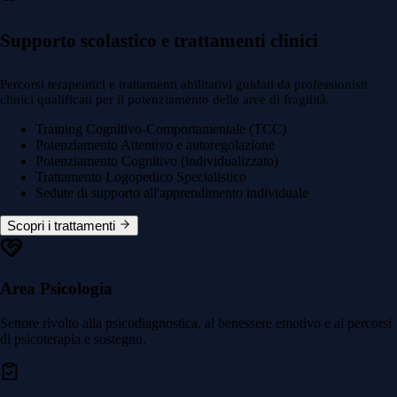
Supporto scolastico e trattamenti clinici
Percorsi terapeutici e trattamenti abilitativi guidati da professionisti
clinici qualificati per il potenziamento delle aree di fragilità.
Training Cognitivo-Comportamentale (TCC)
Potenziamento Attentivo e autoregolazione
Potenziamento Cognitivo (individualizzato)
Trattamento Logopedico Specialistico
Sedute di supporto all'apprendimento individuale
Scopri i trattamenti
Area Psicologia
Settore rivolto alla psicodiagnostica, al benessere emotivo e ai percorsi
di psicoterapia e sostegno.