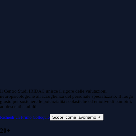
Il Centro Studi IRIDAC unisce il rigore delle valutazioni
neuropsicologiche all'accoglienza del personale specializzato. Il luogo
giusto per sostenere le potenzialità scolastiche ed emotive di bambini,
adolescenti e adulti.
Scopri come lavoriamo
Richiedi un Primo Colloquio
20+