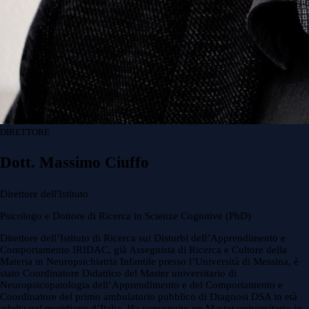
DIRETTORE
Dott. Massimo Ciuffo
Direttore dell'Istituto
Psicologo e Dottore di Ricerca in Scienze Cognitive (PhD)
Direttore dell’Istituto di Ricerca sui Disturbi dell’Apprendimento e
Comportamento IRIDAC, già Assegnista di Ricerca e Cultore della
Materia in Neuropsichiatria Infantile presso l’Università di Messina, è
stato Coordinatore Didattico del Master universitario di
Neuropsicopatologia dell’Apprendimento e del Comportamento e
Coordinatore del primo ambulatorio pubblico di Diagnosi DSA in età
adulta nel meridione d’Italia. Ha conseguito un Master universitario in